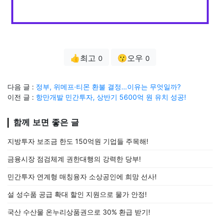
👍최고
😗오우
0
0
다음 글 :
정부, 위메프·티몬 환불 결정…이유는 무엇일까?
이전 글 :
항만개발 민간투자, 상반기 5600억 원 유치 성공!
함께 보면 좋은 글
지방투자 보조금 한도 150억원 기업들 주목해!
금융시장 점검체계 권한대행의 강력한 당부!
민간투자 연계형 매칭융자 소상공인에 희망 선사!
설 성수품 공급 확대 할인 지원으로 물가 안정!
국산 수산물 온누리상품권으로 30% 환급 받기!