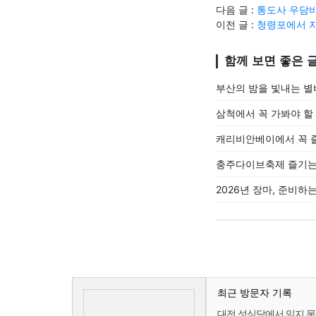
다음 글 :
통도사 우담
이전 글 :
청령포에서 
함께 보면 좋은 
부산의 밤을 빛내는 
삼척에서 꼭 가봐야 할
캐리비안베이에서 꼭 즐
충주다이브축제 즐기는 
2026년 장마, 준비하
최근 방문자 기록
대전 성심당에서 잊지 못