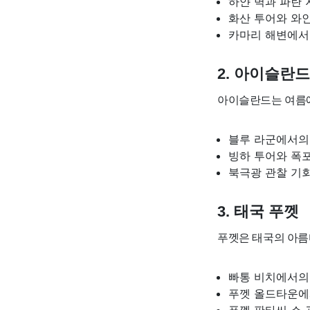
하얀 벽과 파란
화산 투어와 와
카마리 해변에서
2. 아이슬란
아이슬란드는 여름에
블루 라군에서의
빙하 투어와 폭
북극광 관찰 기
3. 태국 푸껫
푸껫은 태국의 아름
빠통 비치에서의
푸껫 올드타운에