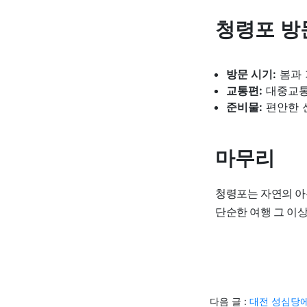
청령포 방
방문 시기:
봄과 
교통편:
대중교통
준비물:
편안한 
마무리
청령포는 자연의 아
단순한 여행 그 이상
다음 글 :
대전 성심당에