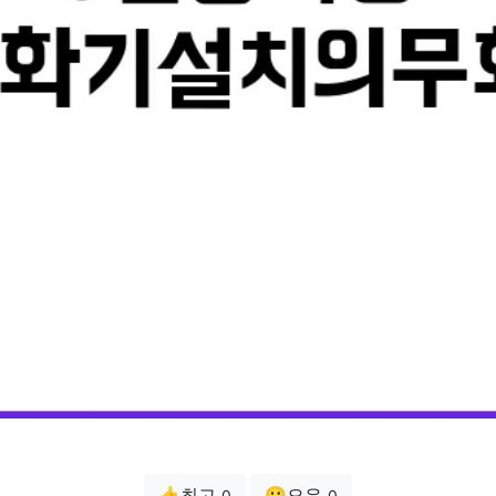
👍최고
😗오우
0
0