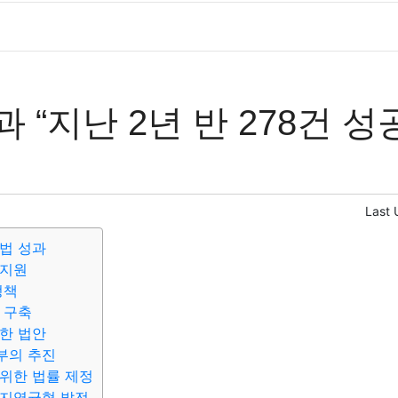
 “지난 2년 반 278건 성
Last 
법 성과
 지원
정책
 구축
한 법안
부의 추진
위한 법률 제정
 지역균형 발전