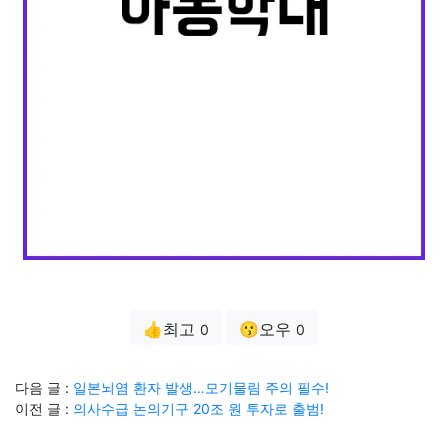
👍최고
😗오우
0
0
다음 글 :
일본뇌염 환자 발생…모기물림 주의 필수!
이전 글 :
의사수급 논의기구 20조 원 투자로 출범!