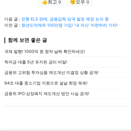
👍최고
😗오우
0
0
다음 글 :
은행 ELS 판매, 금융감독 당국 발표 예정 논의 중
이전 글 :
청년도약계좌 100만명 가입! '내 자산' 마련하러 가자!
함께 보면 좋은 글
국채 발행! 1000억 원 청약 날짜 확인하세요!
학자금 대출 5년 유지된 금리 비밀!
금융위 고위험 투자상품 제도개선 미결정 상황 공개!
94조 대출 중소기업 지원으로 설날 희망 쑥쑥!
금융위 IPO·상장폐지 제도개선 방안 사실 공개!