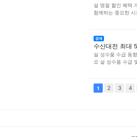
설 명절 할인 혜택
함께하는 중요한 시
경제
수산대전 최대 5
설 성수품 수급 동
요 설 성수품 수급 
다음
2
맨끝
3
4
1