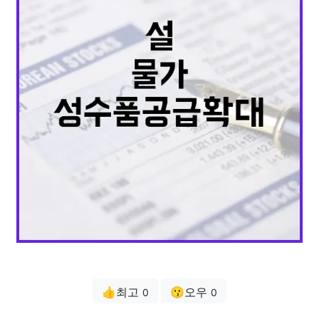
👍최고
😗오우
0
0