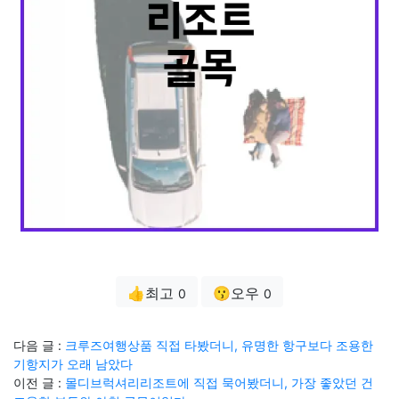
👍최고
😗오우
0
0
다음 글 :
크루즈여행상품 직접 타봤더니, 유명한 항구보다 조용한
기항지가 오래 남았다
이전 글 :
몰디브럭셔리리조트에 직접 묵어봤더니, 가장 좋았던 건