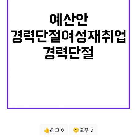
👍최고
😗오우
0
0