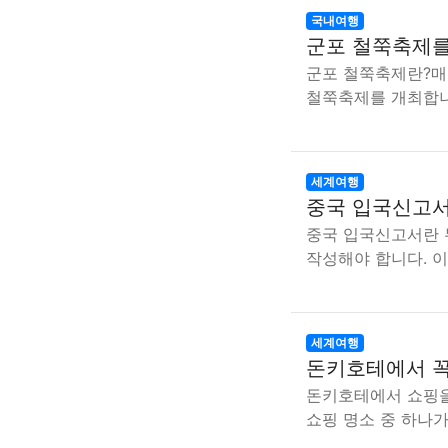
국내여행
군포 철쭉축제를
군포 철쭉축제란?매
철쭉축제를 개최합니
세계여행
중국 입국신고서
중국 입국신고서란 
작성해야 합니다. 이
세계여행
돈키호테에서 꼭
돈키호테에서 쇼핑을
쇼핑 명소 중 하나