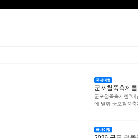
국내여행
군포철쭉축제를
군포철쭉축제란?매년
에 맞춰 군포철쭉축
국내여행
2026 군포 철