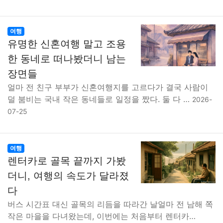
여행
유명한 신혼여행 말고 조용
한 동네로 떠나봤더니 남는
장면들
얼마 전 친구 부부가 신혼여행지를 고르다가 결국 사람이
덜 붐비는 국내 작은 동네들로 일정을 짰다. 둘 다 …
2026-
07-25
여행
렌터카로 골목 끝까지 가봤
더니, 여행의 속도가 달라졌
다
버스 시간표 대신 골목의 리듬을 따라간 날얼마 전 남해 쪽
작은 마을을 다녀왔는데, 이번에는 처음부터 렌터카…