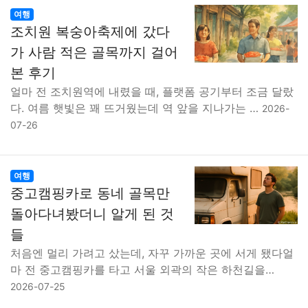
여행
조치원 복숭아축제에 갔다
가 사람 적은 골목까지 걸어
본 후기
얼마 전 조치원역에 내렸을 때, 플랫폼 공기부터 조금 달랐
다. 여름 햇빛은 꽤 뜨거웠는데 역 앞을 지나가는 …
2026-
07-26
여행
중고캠핑카로 동네 골목만
돌아다녀봤더니 알게 된 것
들
처음엔 멀리 가려고 샀는데, 자꾸 가까운 곳에 서게 됐다얼
마 전 중고캠핑카를 타고 서울 외곽의 작은 하천길을…
2026-07-25