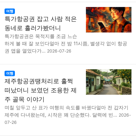
여행
특가항공권 잡고 사람 적은
동네로 흘러가봤더니
특가항공권은 목적지를 조금 느슨
하게 볼 때 잘 보인다얼마 전 밤 11시쯤, 별생각 없이 항공
권 앱을 열었다가…
2026-07-26
여행
제주항공권땡처리로 훌쩍
떠났더니 보였던 조용한 제
주 골목 이야기
며칠 앞두고 산 표가 여행의 속도를 바꿨다얼마 전 갑자기
제주에 다녀왔는데, 시작은 꽤 단순했다. 달력에 빈…
2026-
07-26