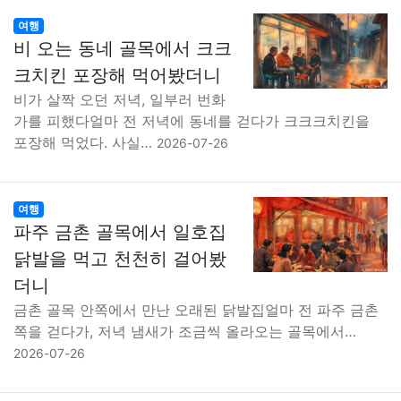
여행
비 오는 동네 골목에서 크크
크치킨 포장해 먹어봤더니
비가 살짝 오던 저녁, 일부러 번화
가를 피했다얼마 전 저녁에 동네를 걷다가 크크크치킨을
포장해 먹었다. 사실…
2026-07-26
여행
파주 금촌 골목에서 일호집
닭발을 먹고 천천히 걸어봤
더니
금촌 골목 안쪽에서 만난 오래된 닭발집얼마 전 파주 금촌
쪽을 걷다가, 저녁 냄새가 조금씩 올라오는 골목에서…
2026-07-26