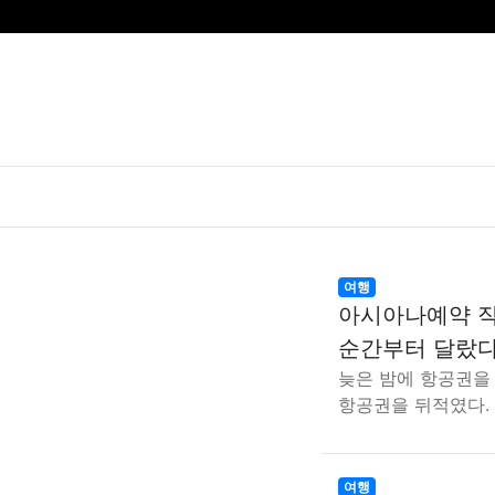
여행
아시아나예약 직
순간부터 달랐
늦은 밤에 항공권을
항공권을 뒤적였다.
여행