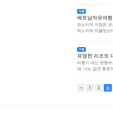
여행
베트남자유여행으
하노이의 아침은 관
하노이에 머물렀는데
여행
유명한 리조트 
비행기 대신 완행버
래, 나는 잠깐 통영
1
다음
2
맨끝
3