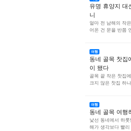
유명 휴양지 대
니
얼마 전 남해의 작은
어온 건 문을 반쯤 
여행
동네 골목 찻집
이 됐다
골목 끝 작은 찻집
크지 않은 찻집 하
여행
동네 골목 여행
낯선 동네에서 하룻
해가 생각보다 빨리