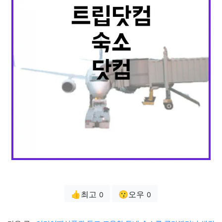
👍최고
😗오우
0
0